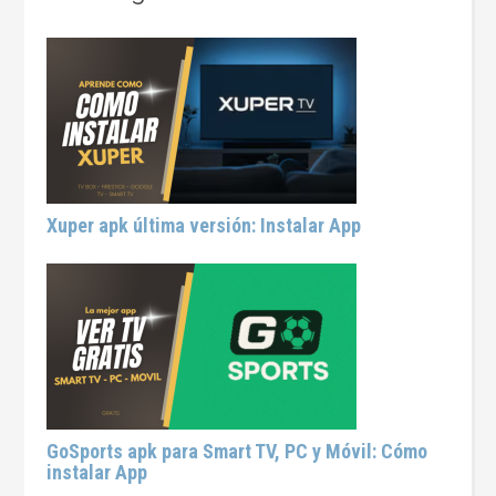
Xuper apk última versión: Instalar App
GoSports apk para Smart TV, PC y Móvil: Cómo
instalar App