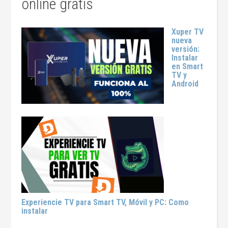
online gratis
Xuper TV
nueva
versión:
Instalar
en Smart
TV y
Android
Experiencie TV para Smart TV, Móvil y PC: Como
instalar