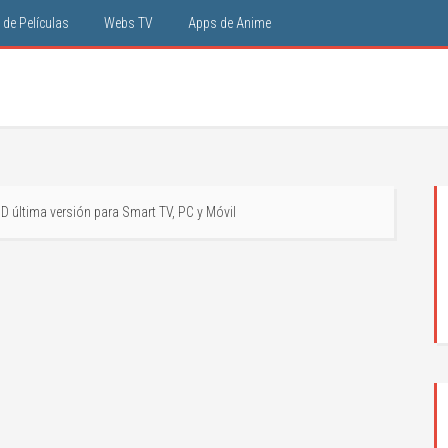
de Películas
Webs TV
Apps de Anime
 última versión para Smart TV, PC y Móvil