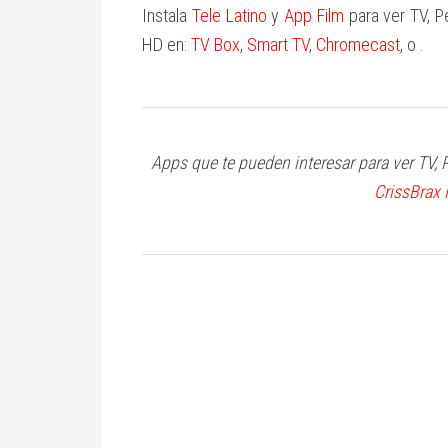
Instala
Tele Latino
y
App Film
para ver TV, P
HD en:
TV
Box
,
Smart
TV
,
Chromecast
,
o
.
Apps que te pueden interesar para ver TV, P
CrissBrax