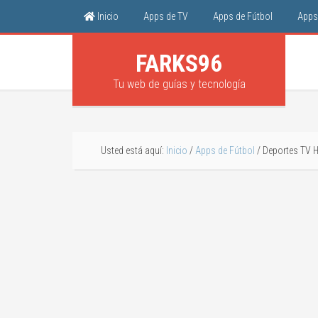
Inicio
Apps de TV
Apps de Fútbol
Apps 
FARKS96
Tu web de guías y tecnología
Usted está aquí:
Inicio
/
Apps de Fútbol
/
Deportes TV HD