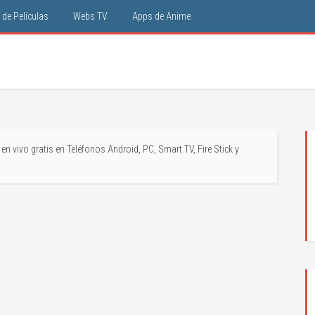
de Películas
Webs TV
Apps de Anime
en vivo gratis en Teléfonos Android, PC, Smart TV, Fire Stick y