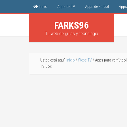
Inicio
Apps de TV
Apps de Fútbol
Apps 
FARKS96
Tu web de guías y tecnología
Usted está aquí:
Inicio
/
Webs TV
/
Apps para ver fútbol 
TV Box