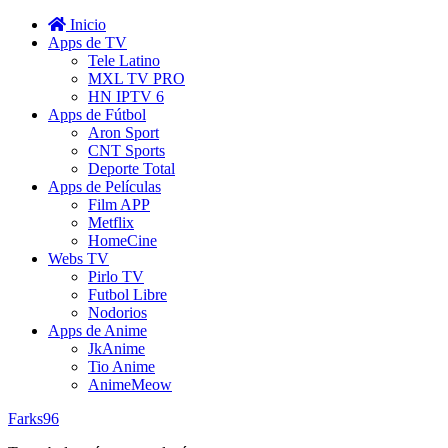
Inicio
Apps de TV
Tele Latino
MXL TV PRO
HN IPTV 6
Apps de Fútbol
Aron Sport
CNT Sports
Deporte Total
Apps de Películas
Film APP
Metflix
HomeCine
Webs TV
Pirlo TV
Futbol Libre
Nodorios
Apps de Anime
JkAnime
Tio Anime
AnimeMeow
Farks96