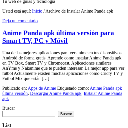
Tu web de guías y tecnología
Usted está aquí:
Inicio
/
Archivo de Instalar Anime Panda apk
Deja un comentario
Anime Panda apk última versión para
Smart TV, PC y Móvil
Una de las mejores aplicaciones para ver anime en tus dispositivos
Android de forma gratis. Aprende como instalar Anime Panda apk
en TV Box, Smart TV y Chromecast. Aplicaciones similares
AnYme y Nakanime que te pueden interesar. La mejor app para ver
futbol Actualmente existen muchas aplicaciones como Cricfy TV y
Futbol Mix que están […]
Publicado en:
Apps de Anime
Etiquetado como:
Anime Panda apk
última versión
,
Descargar Anime Panda apk
,
Instalar Anime Panda
apk
Buscar
Buscar
List