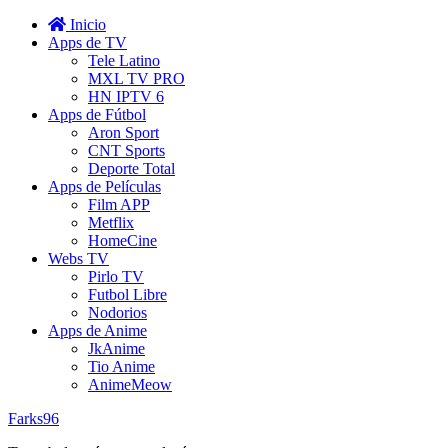
Inicio
Apps de TV
Tele Latino
MXL TV PRO
HN IPTV 6
Apps de Fútbol
Aron Sport
CNT Sports
Deporte Total
Apps de Películas
Film APP
Metflix
HomeCine
Webs TV
Pirlo TV
Futbol Libre
Nodorios
Apps de Anime
JkAnime
Tio Anime
AnimeMeow
Farks96