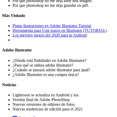
Por que photoshop no me deja abrir una imagen.
Por que photoshop no me deja guardar en pdf.
Más Visitado
Pintar ilustraciones en Adobe Illustrator Tutorial
Herramienta para Unir trazos en Illustrator (TUTORIAL)
Los mejores juegos del 2020 para tu Android
Adobe Ilustrator
¿Dónde está Pathfinder en Adobe Illustrator?
¿Para qué se utiliza adobe illustrator?
¿Cuándo se lanzará adobe illustrator para ipad?
¿Adobe Illustrator es una compra única?
Noticias
Lightroom se actualiza en Android y ios.
Versión final de Adobe PhotoShop
Nuevas versiones de editores de fotos.
Nuevas tendencias de edición para el 2021