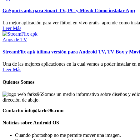
GoSports apk para Smart TV, PC y Móvil: Cómo instalar App
La mejor aplicación para ver fútbol en vivo gratis, aprende como inst
Leer Más
Apps de TV
StreamFlix apk última versión para Android TV, TV Box y Móvi
Una de las mejores aplicaciones en la cual vamos a poder instalar en n
Leer Más
Quienes Somos
Somos un medio informativo sobre diseños y edició
dirección de abajo.
Contacto: info@farks96.com
Noticias sobre Android OS
Cuando photoshop no me permite mover una imagen.