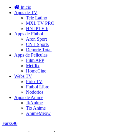
Inicio
Apps de TV
Tele Latino
MXL TV PRO
HN IPTV 6
Apps de Fútbol
Aron Sport
CNT Sports
Deporte Total
Apps de Películas
Film APP
Metflix
HomeCine
Webs TV
Pirlo TV
Futbol Libre
Nodorios
Apps de Anime
JkAnime
Tio Anime
AnimeMeow
Farks96