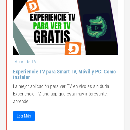
Apps de TV
Experiencie TV para Smart TV, Móvil y PC: Como
instalar
La mejor aplicación para ver TV en vivo es sin duda
Experiencie TV, una app que esta muy interesante,
aprende ...
Leer Más