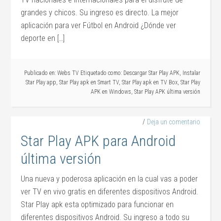
grandes y chicos. Su ingreso es directo. La mejor
aplicación para ver Fútbol en Android ¿Dónde ver
deporte en […]
Publicado en:
Webs TV
Etiquetado como:
Descargar Star Play APK
,
Instalar
Star Play app
,
Star Play apk en Smart TV
,
Star Play apk en TV Box
,
Star Play
APK en Windows
,
Star Play APK última versión
Deja un comentario
Star Play APK para Android
última versión
Una nueva y poderosa aplicación en la cual vas a poder
ver TV en vivo gratis en diferentes dispositivos Android.
Star Play apk esta optimizado para funcionar en
diferentes dispositivos Android. Su ingreso a todo su