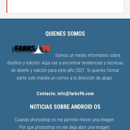
QUIENES SOMOS
Somos un medio informativo sobre
diseños y edición. Aquí vas a encontrar tendencias y técnicas
de diseño y edición para este año 2021. Si quieres formar
parte solo manda un correo a la dirección de abajo.
Contacto: info@farks96.com
NOTICIAS SOBRE ANDROID OS
Cuando photoshop no me permite mover una imagen.
Por que photoshop no me deja abrir una imagen.