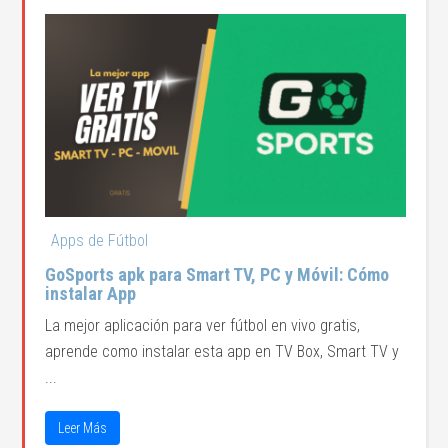
Apps de Fútbol
GoSports apk para Smart TV, PC y Móvil: Cómo
instalar App
La mejor aplicación para ver fútbol en vivo gratis,
aprende como instalar esta app en TV Box, Smart TV y
...
Leer Más