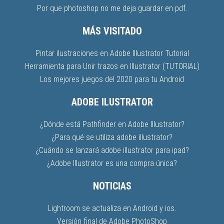
Por que photoshop no me deja guardar en pdf.
MÁS VISITADO
Pintar ilustraciones en Adobe Illustrator Tutorial
Herramienta para Unir trazos en Illustrator (TUTORIAL)
Los mejores juegos del 2020 para tu Android
ADOBE ILUSTRATOR
¿Dónde está Pathfinder en Adobe Illustrator?
¿Para qué se utiliza adobe illustrator?
¿Cuándo se lanzará adobe illustrator para ipad?
¿Adobe Illustrator es una compra única?
NOTICIAS
Lightroom se actualiza en Android y ios.
Versión final de Adobe PhotoShop