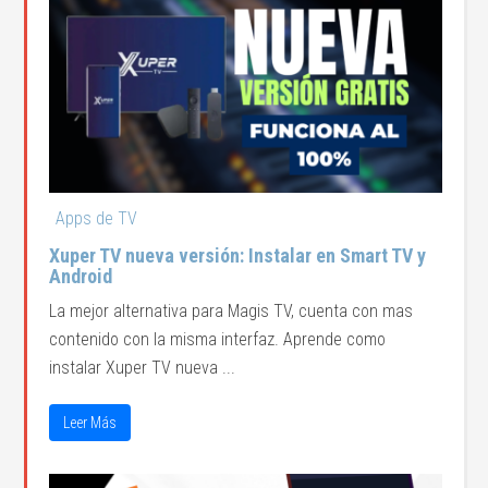
Apps de TV
Xuper TV nueva versión: Instalar en Smart TV y
Android
La mejor alternativa para Magis TV, cuenta con mas
contenido con la misma interfaz. Aprende como
instalar Xuper TV nueva ...
Leer Más