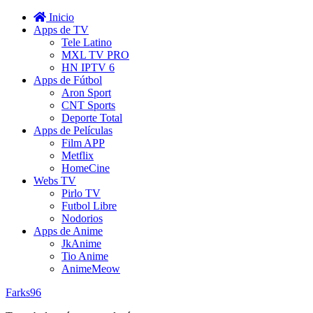
Inicio
Apps de TV
Tele Latino
MXL TV PRO
HN IPTV 6
Apps de Fútbol
Aron Sport
CNT Sports
Deporte Total
Apps de Películas
Film APP
Metflix
HomeCine
Webs TV
Pirlo TV
Futbol Libre
Nodorios
Apps de Anime
JkAnime
Tio Anime
AnimeMeow
Farks96