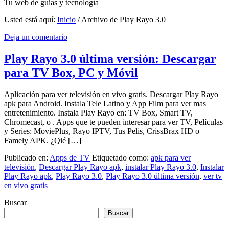
Tu web de guías y tecnología
Usted está aquí:
Inicio
/
Archivo de Play Rayo 3.0
Deja un comentario
Play Rayo 3.0 última versión: Descargar
para TV Box, PC y Móvil
Aplicación para ver televisión en vivo gratis. Descargar Play Rayo
apk para Android. Instala Tele Latino y App Film para ver mas
entretenimiento. Instala Play Rayo en: TV Box, Smart TV,
Chromecast, o . Apps que te pueden interesar para ver TV, Películas
y Series: MoviePlus, Rayo IPTV, Tus Pelis, CrissBrax HD o
Famely APK. ¿Qié […]
Publicado en:
Apps de TV
Etiquetado como:
apk para ver
televisión
,
Descargar Play Rayo apk
,
instalar Play Rayo 3.0
,
Instalar
Play Rayo apk
,
Play Rayo 3.0
,
Play Rayo 3.0 última versión
,
ver tv
en vivo gratis
Buscar
Buscar