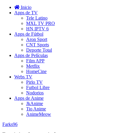
Inicio
Apps de TV
Tele Latino
MXL TV PRO
HN IPTV 6
Apps de Fútbol
Aron Sport
CNT Sports
Deporte Total
Apps de Películas
Film APP
Metflix
HomeCine
Webs TV
Pirlo TV
Futbol Libre
Nodorios
Apps de Anime
JkAnime
Tio Anime
AnimeMeow
Farks96