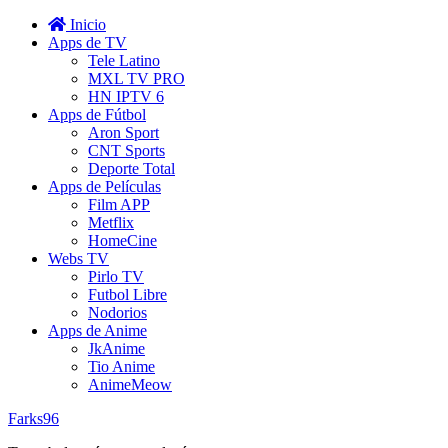
Inicio
Apps de TV
Tele Latino
MXL TV PRO
HN IPTV 6
Apps de Fútbol
Aron Sport
CNT Sports
Deporte Total
Apps de Películas
Film APP
Metflix
HomeCine
Webs TV
Pirlo TV
Futbol Libre
Nodorios
Apps de Anime
JkAnime
Tio Anime
AnimeMeow
Farks96