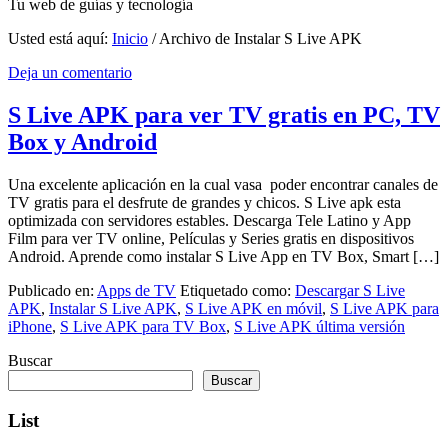
Tu web de guías y tecnología
Usted está aquí:
Inicio
/
Archivo de Instalar S Live APK
Deja un comentario
S Live APK para ver TV gratis en PC, TV
Box y Android
Una excelente aplicación en la cual vasa poder encontrar canales de
TV gratis para el desfrute de grandes y chicos. S Live apk esta
optimizada con servidores estables. Descarga Tele Latino y App
Film para ver TV online, Películas y Series gratis en dispositivos
Android. Aprende como instalar S Live App en TV Box, Smart […]
Publicado en:
Apps de TV
Etiquetado como:
Descargar S Live
APK
,
Instalar S Live APK
,
S Live APK en móvil
,
S Live APK para
iPhone
,
S Live APK para TV Box
,
S Live APK última versión
Buscar
Buscar
List