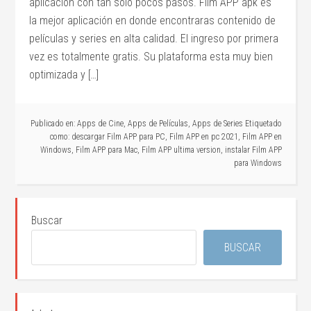
aplicación con tan solo pocos pasos. Film APP apk es
la mejor aplicación en donde encontraras contenido de
películas y series en alta calidad. El ingreso por primera
vez es totalmente gratis. Su plataforma esta muy bien
optimizada y […]
Publicado en:
Apps de Cine
,
Apps de Películas
,
Apps de Series
Etiquetado
como:
descargar Film APP para PC
,
Film APP en pc 2021
,
Film APP en
Windows
,
Film APP para Mac
,
Film APP ultima version
,
instalar Film APP
para Windows
Buscar
BUSCAR