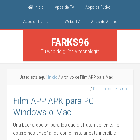
Inicio
Apps de TV
Apps de Fútbol
Apps de Películas
Webs TV
Apps de Anime
FARKS96
Tu web de guías y tecnología
Usted está aquí:
Inicio
/
Archivo de Film APP para Mac
Deja un comentario
Film APP APK para PC
Windows o Mac
Una buena opción para los que disfrutan del cine. Te
estaremos enseñando como instalar esta increíble