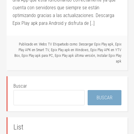
cuenta con servidores que siempre se están
optimizando gracias a las actualizaciones. Descarga
Epix Play apk para Android y disfruta de […]
Publicado en:
Webs TV
Etiquetado como:
Descargar Epix Play apk
,
Epix
Play APK en Smart TV
,
Epix Play apk en Windows
,
Epix Play APK en YTV
Box
,
Epix Play apk para PC
,
Epix Play apk última versión
,
Instalar Epix Play
apk
Buscar
BUSCAR
List