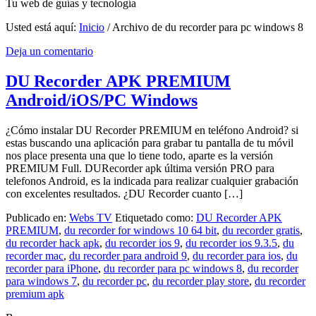
Tu web de guías y tecnología
Usted está aquí:
Inicio
/
Archivo de du recorder para pc windows 8
Deja un comentario
DU Recorder APK PREMIUM
Android/iOS/PC Windows
¿Cómo instalar DU Recorder PREMIUM en teléfono Android? si
estas buscando una aplicación para grabar tu pantalla de tu móvil
nos place presenta una que lo tiene todo, aparte es la versión
PREMIUM Full. DURecorder apk última versión PRO para
telefonos Android, es la indicada para realizar cualquier grabación
con excelentes resultados. ¿DU Recorder cuanto […]
Publicado en:
Webs TV
Etiquetado como:
DU Recorder APK
PREMIUM
,
du recorder for windows 10 64 bit
,
du recorder gratis
,
du recorder hack apk
,
du recorder ios 9
,
du recorder ios 9.3.5
,
du
recorder mac
,
du recorder para android 9
,
du recorder para ios
,
du
recorder para iPhone
,
du recorder para pc windows 8
,
du recorder
para windows 7
,
du recorder pc
,
du recorder play store
,
du recorder
premium apk