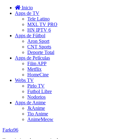
Inicio
Apps de TV
Tele Latino
MXL TV PRO
HN IPTV 6
Apps de Fútbol
Aron Sport
CNT Sports
Deporte Total
Apps de Películas
Film APP
Metflix
HomeCine
Webs TV
Pirlo TV
Futbol Libre
Nodorios
Apps de Anime
JkAnime
Tio Anime
AnimeMeow
Farks96