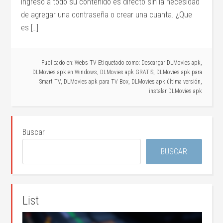
ingreso a todo su contenido es directo sin la necesidad
de agregar una contraseña o crear una cuanta. ¿Que
es […]
Publicado en:
Webs TV
Etiquetado como:
Descargar DLMovies apk
,
DLMovies apk en Windows
,
DLMovies apk GRATIS
,
DLMovies apk para
Smart TV
,
DLMovies apk para TV Box
,
DLMovies apk última versión
,
instalar DLMovies apk
Buscar
BUSCAR
List