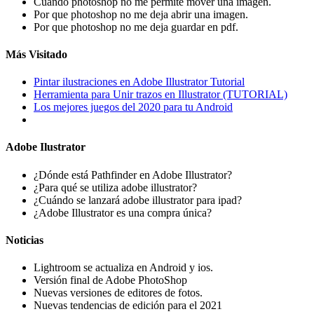
Cuando photoshop no me permite mover una imagen.
Por que photoshop no me deja abrir una imagen.
Por que photoshop no me deja guardar en pdf.
Más Visitado
Pintar ilustraciones en Adobe Illustrator Tutorial
Herramienta para Unir trazos en Illustrator (TUTORIAL)
Los mejores juegos del 2020 para tu Android
Adobe Ilustrator
¿Dónde está Pathfinder en Adobe Illustrator?
¿Para qué se utiliza adobe illustrator?
¿Cuándo se lanzará adobe illustrator para ipad?
¿Adobe Illustrator es una compra única?
Noticias
Lightroom se actualiza en Android y ios.
Versión final de Adobe PhotoShop
Nuevas versiones de editores de fotos.
Nuevas tendencias de edición para el 2021