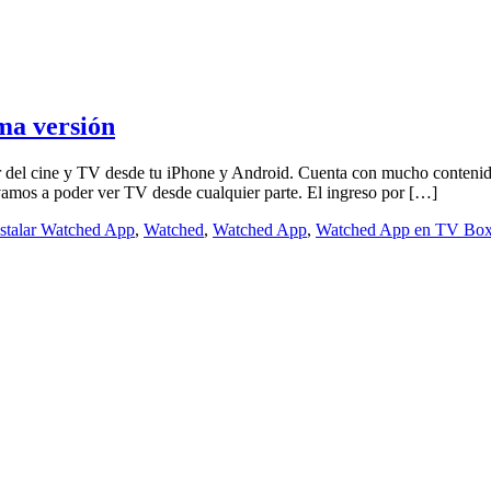
ma versión
r del cine y TV desde tu iPhone y Android. Cuenta con mucho conteni
amos a poder ver TV desde cualquier parte. El ingreso por […]
nstalar Watched App
,
Watched
,
Watched App
,
Watched App en TV Bo