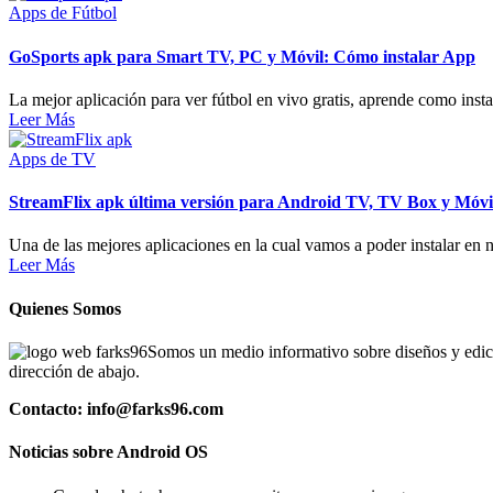
Apps de Fútbol
GoSports apk para Smart TV, PC y Móvil: Cómo instalar App
La mejor aplicación para ver fútbol en vivo gratis, aprende como inst
Leer Más
Apps de TV
StreamFlix apk última versión para Android TV, TV Box y Móvi
Una de las mejores aplicaciones en la cual vamos a poder instalar en n
Leer Más
Quienes Somos
Somos un medio informativo sobre diseños y edició
dirección de abajo.
Contacto: info@farks96.com
Noticias sobre Android OS