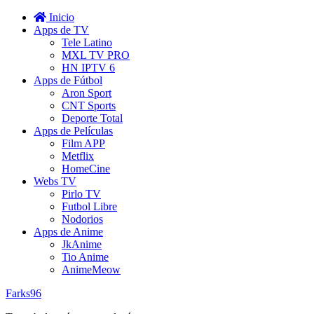
Inicio
Apps de TV
Tele Latino
MXL TV PRO
HN IPTV 6
Apps de Fútbol
Aron Sport
CNT Sports
Deporte Total
Apps de Películas
Film APP
Metflix
HomeCine
Webs TV
Pirlo TV
Futbol Libre
Nodorios
Apps de Anime
JkAnime
Tio Anime
AnimeMeow
Farks96