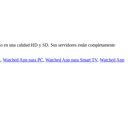
do en una calidad HD y SD. Sus servidores están completamente
x
,
Watched App para PC
,
Watched App para Smart TV
,
Watched App