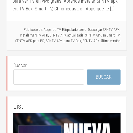
para ver TV en vivo gratis. Aprende instalar SFNTV apk
en: TV Box, Smart TV, Chromecast, o . Apps que te […]
Publicado en:
Apps de TV
Etiquetado como:
Descargar SFNTV APK
,
Instalar SFNTV APK
,
SFNTV APK actualizada
,
SFNTV APK en Smart TV
,
SFNTV APK para PC
,
SFNTV APK para TV Box
,
SFNTV APK última versión
Buscar
BUSCAR
List