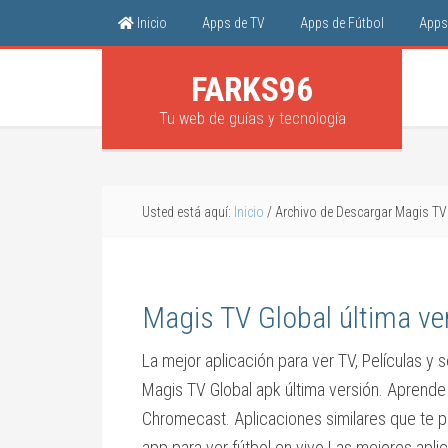
Inicio
Apps de TV
Apps de Fútbol
Apps 
FARKS96
Tu web de guías y tecnología
Usted está aquí:
Inicio
/
Archivo de Descargar Magis TV 
Magis TV Global última ve
La mejor aplicación para ver TV, Películas y 
Magis TV Global apk última versión. Aprende
Chromecast. Aplicaciones similares que te p
app para ver fútbol en vivo Las mejores aplic