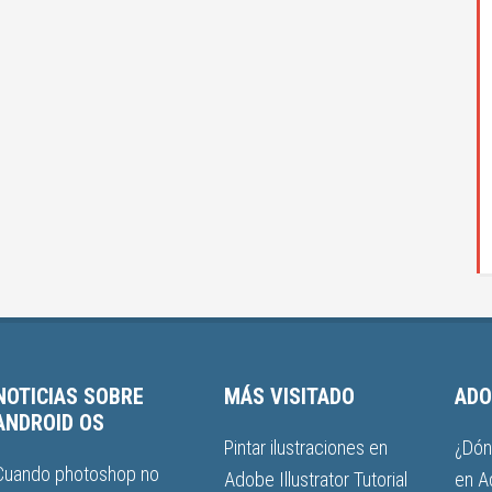
NOTICIAS SOBRE
MÁS VISITADO
ADO
ANDROID OS
Pintar ilustraciones en
¿Dón
Cuando photoshop no
Adobe Illustrator Tutorial
en A