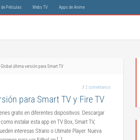
de Películas
Webs TV
Apps de Anime
Global última versión para Smart TV
2 comentarios
rsión para Smart TV y Fire TV
series gratis en diferentes dispositivos. Descargar
 como instalar esta app en TV Box, Smart TV,
ueden interesas Strario o Utimate Player. Nueva
aciones para ver fútbol en […]