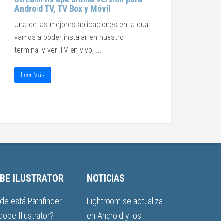
Android TV, TV Box y Móvil
Una de las mejores aplicaciones en la cual
vamos a poder instalar en nuestro
terminal y ver TV en vivo, ...
Leer Más
BE ILUSTRATOR
NOTICIAS
de está Pathfinder
Lightroom se actualiza
dobe Illustrator?
en Android y ios.