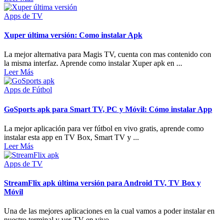
Apps de TV
Xuper última versión: Como instalar Apk
La mejor alternativa para Magis TV, cuenta con mas contenido con
la misma interfaz. Aprende como instalar Xuper apk en ...
Leer Más
Apps de Fútbol
GoSports apk para Smart TV, PC y Móvil: Cómo instalar App
La mejor aplicación para ver fútbol en vivo gratis, aprende como
instalar esta app en TV Box, Smart TV y ...
Leer Más
Apps de TV
StreamFlix apk última versión para Android TV, TV Box y
Móvil
Una de las mejores aplicaciones en la cual vamos a poder instalar en
nuestro terminal y ver TV en vivo, ...