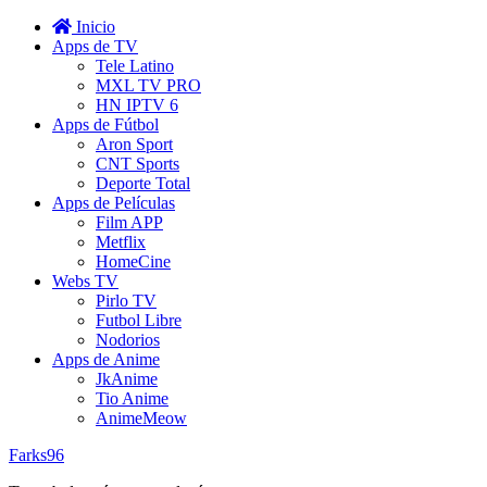
Inicio
Apps de TV
Tele Latino
MXL TV PRO
HN IPTV 6
Apps de Fútbol
Aron Sport
CNT Sports
Deporte Total
Apps de Películas
Film APP
Metflix
HomeCine
Webs TV
Pirlo TV
Futbol Libre
Nodorios
Apps de Anime
JkAnime
Tio Anime
AnimeMeow
Farks96