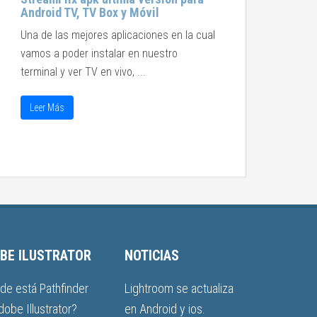
Android TV, TV Box y Móvil
Una de las mejores aplicaciones en la cual
vamos a poder instalar en nuestro
terminal y ver TV en vivo, ...
Leer Más
BE ILUSTRATOR
NOTICIAS
de está Pathfinder
Lightroom se actualiza
dobe Illustrator?
en Android y ios.