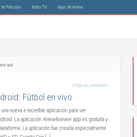
de Películas
Webs TV
Apps de Anime
ewer apk
Deja un comentario
roid: Fútbol en vivo
 una nueva e increíble aplicación para ver
droid. La aplicación Arena4viewer app es gratuita y
plataforma. La aplicación fue creada especialmente
 HD y SD. Cuenta Con […]