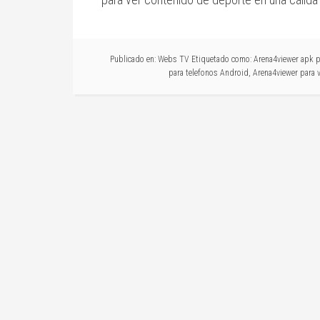
Publicado en:
Webs TV
Etiquetado como:
Arena4viewer apk 
para telefonos Android
,
Arena4viewer para 