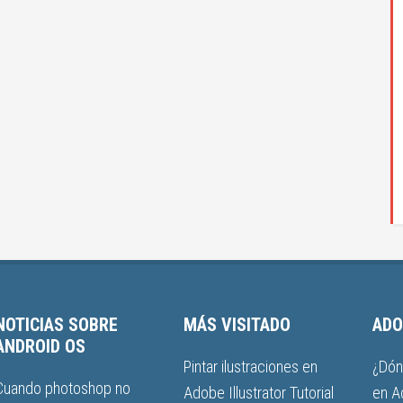
NOTICIAS SOBRE
MÁS VISITADO
ADO
ANDROID OS
Pintar ilustraciones en
¿Dón
Cuando photoshop no
Adobe Illustrator Tutorial
en A