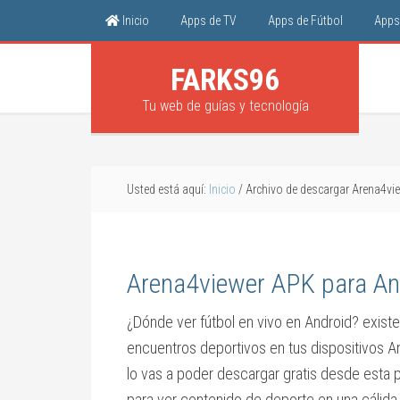
Inicio
Apps de TV
Apps de Fútbol
Apps 
FARKS96
Tu web de guías y tecnología
Usted está aquí:
Inicio
/
Archivo de descargar Arena4vi
Arena4viewer APK para And
¿Dónde ver fútbol en vivo en Android? existe
encuentros deportivos en tus dispositivos An
lo vas a poder descargar gratis desde esta 
para ver contenido de deporte en una cálida