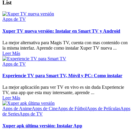
List
Apps de TV
Xuper TV nueva versión: Instalar en Smart TV y Android
La mejor alternativa para Magis TV, cuenta con mas contenido con
la misma interfaz. Aprende como instalar Xuper TV nueva ...
Leer Más
Apps de TV
Experiencie TV para Smart TV, Móvil y PC: Como instalar
La mejor aplicación para ver TV en vivo es sin duda Experiencie
TV, una app que esta muy interesante, aprende ...
Leer Más
Apps de Anime
Apps de Cine
Apps de Fútbol
Apps de Películas
Apps
de Series
Apps de TV
Xuper apk última versión: Instalar App