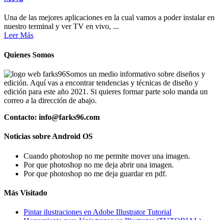
Una de las mejores aplicaciones en la cual vamos a poder instalar en
nuestro terminal y ver TV en vivo, ...
Leer Más
Quienes Somos
Somos un medio informativo sobre diseños y
edición. Aquí vas a encontrar tendencias y técnicas de diseño y
edición para este año 2021. Si quieres formar parte solo manda un
correo a la dirección de abajo.
Contacto: info@farks96.com
Noticias sobre Android OS
Cuando photoshop no me permite mover una imagen.
Por que photoshop no me deja abrir una imagen.
Por que photoshop no me deja guardar en pdf.
Más Visitado
Pintar ilustraciones en Adobe Illustrator Tutorial