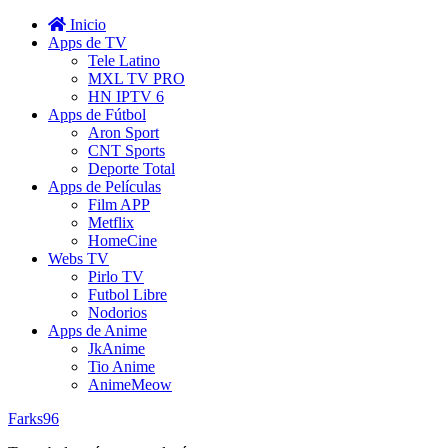
Inicio
Apps de TV
Tele Latino
MXL TV PRO
HN IPTV 6
Apps de Fútbol
Aron Sport
CNT Sports
Deporte Total
Apps de Películas
Film APP
Metflix
HomeCine
Webs TV
Pirlo TV
Futbol Libre
Nodorios
Apps de Anime
JkAnime
Tio Anime
AnimeMeow
Farks96