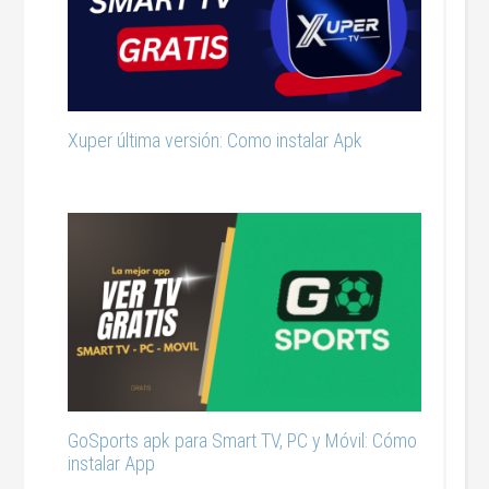
Xuper última versión: Como instalar Apk
GoSports apk para Smart TV, PC y Móvil: Cómo
instalar App