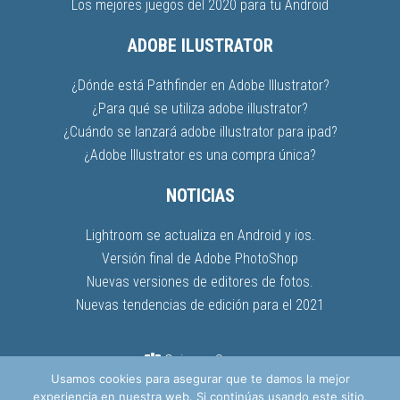
Los mejores juegos del 2020 para tu Android
ADOBE ILUSTRATOR
¿Dónde está Pathfinder en Adobe Illustrator?
¿Para qué se utiliza adobe illustrator?
¿Cuándo se lanzará adobe illustrator para ipad?
¿Adobe Illustrator es una compra única?
NOTICIAS
Lightroom se actualiza en Android y ios.
Versión final de Adobe PhotoShop
Nuevas versiones de editores de fotos.
Nuevas tendencias de edición para el 2021
Quienes Somos
Usamos cookies para asegurar que te damos la mejor
Políticas de Cookies
Contacto
experiencia en nuestra web. Si continúas usando este sitio,