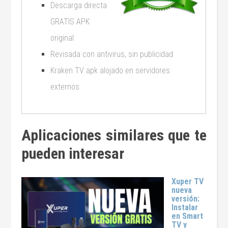
Descarga directa
GRATIS APK
original
Revisada con antivirus, sin publicidad
Kraken TV apk alojado en servidores
externos
Aplicaciones similares que te
pueden interesar
Xuper TV
nueva
versión:
Instalar
en Smart
TV y