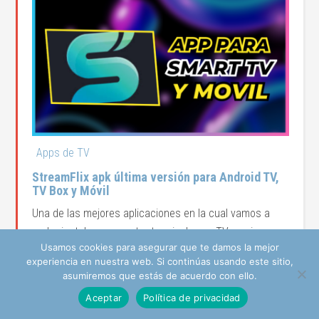
Apps de TV
StreamFlix apk última versión para Android TV,
TV Box y Móvil
Una de las mejores aplicaciones en la cual vamos a
poder instalar en nuestro terminal y ver TV en vivo, ...
Usamos cookies para asegurar que te damos la mejor
experiencia en nuestra web. Si continúas usando este sitio,
Leer Más
asumiremos que estás de acuerdo con ello.
Aceptar
Política de privacidad