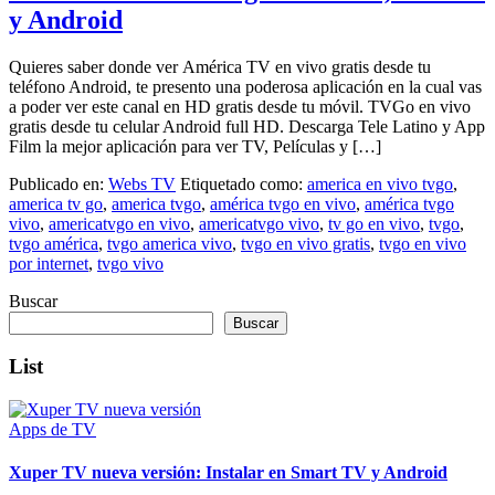
y Android
Quieres saber donde ver América TV en vivo gratis desde tu
teléfono Android, te presento una poderosa aplicación en la cual vas
a poder ver este canal en HD gratis desde tu móvil. TVGo en vivo
gratis desde tu celular Android full HD. Descarga Tele Latino y App
Film la mejor aplicación para ver TV, Películas y […]
Publicado en:
Webs TV
Etiquetado como:
america en vivo tvgo
,
america tv go
,
america tvgo
,
américa tvgo en vivo
,
américa tvgo
vivo
,
americatvgo en vivo
,
americatvgo vivo
,
tv go en vivo
,
tvgo
,
tvgo américa
,
tvgo america vivo
,
tvgo en vivo gratis
,
tvgo en vivo
por internet
,
tvgo vivo
Buscar
Buscar
List
Apps de TV
Xuper TV nueva versión: Instalar en Smart TV y Android