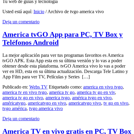
Tu web de guías y tecnología
Usted está aquí:
Inicio
/
Archivo de tvgo america vivo
Deja un comentario
America tvGO App para PC, TV Box y
Teléfonos Android
La mejor aplicación para ver tus programas favoritos es America
tvGO APK. Esta App esta en su última versión y lo vas a poder
obtener desde esta plataforma. tvGO America vivo lo vas a poder
ver en HD, esta en su última actualización. Descarga Tele Latino y
App Film para ver TV, Películas y Series […]
Publicado en:
Webs TV
Etiquetado como:
america en vivo tvgo
,
america tv en vivo tvgo
,
america tv go
,
america tv go en viv
,
america tv go en vivo
,
america tvgo
,
américa tvgo en vivo
,
américatvgo
,
americatvgo en vivo
,
americatvgo vivo
,
tv go en vivo
,
tvgo américa
,
tvgo america vivo
Deja un comentario
America TV en vivo gratis en PC, TV Box