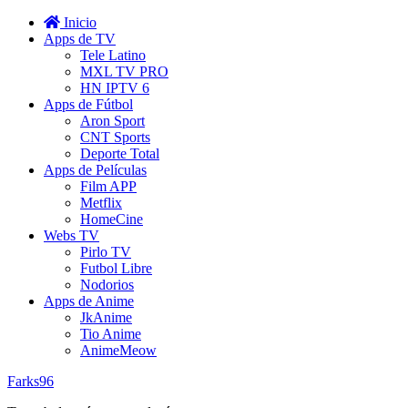
Inicio
Apps de TV
Tele Latino
MXL TV PRO
HN IPTV 6
Apps de Fútbol
Aron Sport
CNT Sports
Deporte Total
Apps de Películas
Film APP
Metflix
HomeCine
Webs TV
Pirlo TV
Futbol Libre
Nodorios
Apps de Anime
JkAnime
Tio Anime
AnimeMeow
Farks96