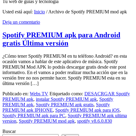
Tu web de guías y tecnología
Usted está aquí:
Inicio
/
Archivo de Spotify PREMIUM mod apk
Deja un comentario
Spotify PREMIUM apk para Android
gratis Última versión
¿Cómo tener Spotify PREMIUM en tu teléfono Android? en esta
ocasión vamos a hablar de este aplicativo de música. Spotify
PREMIUM Mod APK lo podrás descargar gratis desde este post
informativo. En el vamos a poder realizar mucha acción que en la
versión free no nos permite hacer. Spotify PREMIUM esta en su
última versión […]
Publicado en:
Webs TV
Etiquetado como:
DESACRGAR Spotify
PREMIUM apk
,
instalar Spotify PREMIUM apk
,
Spotify
PREMIUM apk
,
Spotify PREMIUM apk gratis
,
Spotify
PREMIUM apk IPHONE
,
Spotify PREMIUM apk para iOS
,
Spotify PREMIUM apk para PC
,
Spotify PREMIUM apk ultima
version
,
Spotify PREMIUM mod apk
,
spotify v8.6.0.830
Buscar