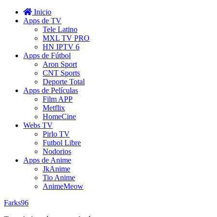
Inicio
Apps de TV
Tele Latino
MXL TV PRO
HN IPTV 6
Apps de Fútbol
Aron Sport
CNT Sports
Deporte Total
Apps de Películas
Film APP
Metflix
HomeCine
Webs TV
Pirlo TV
Futbol Libre
Nodorios
Apps de Anime
JkAnime
Tio Anime
AnimeMeow
Farks96