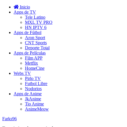
Inicio
Apps de TV
Tele Latino
MXL TV PRO
HN IPTV 6
Apps de Fútbol
Aron Sport
CNT Sports
Deporte Total
Apps de Películas
Film APP
Metflix
HomeCine
Webs TV
Pirlo TV
Futbol Libre
Nodorios
Apps de Anime
JkAnime
Tio Anime
AnimeMeow
Farks96