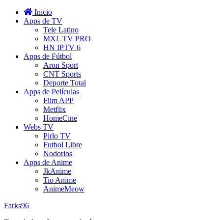
Inicio
Apps de TV
Tele Latino
MXL TV PRO
HN IPTV 6
Apps de Fútbol
Aron Sport
CNT Sports
Deporte Total
Apps de Películas
Film APP
Metflix
HomeCine
Webs TV
Pirlo TV
Futbol Libre
Nodorios
Apps de Anime
JkAnime
Tio Anime
AnimeMeow
Farks96