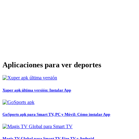
Aplicaciones para ver deportes
Xuper apk última versión: Instalar App
GoSports apk para Smart TV, PC y Móvil: Cómo instalar App
Magis TV Global para Smart TV, Fire TV y Android